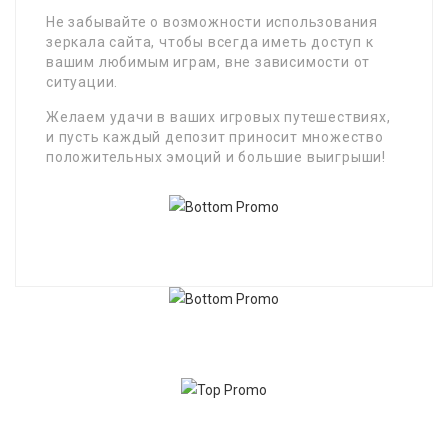
Не забывайте о возможности использования
зеркала сайта, чтобы всегда иметь доступ к
вашим любимым играм, вне зависимости от
ситуации.
Желаем удачи в ваших игровых путешествиях,
и пусть каждый депозит приносит множество
положительных эмоций и большие выигрыши!