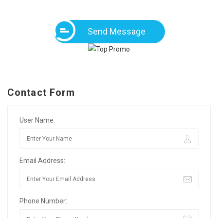
Send Message
Contact Form
User Name:
Email Address:
Phone Number: