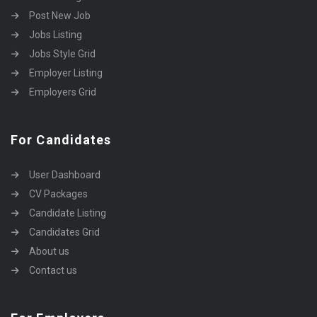
Post New Job
Jobs Listing
Jobs Style Grid
Employer Listing
Employers Grid
For Candidates
User Dashboard
CV Packages
Candidate Listing
Candidates Grid
About us
Contact us