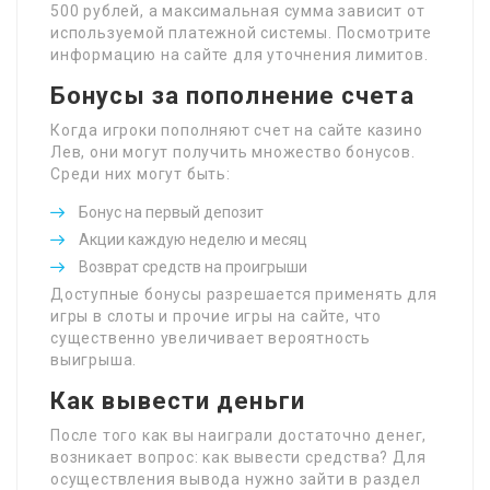
500 рублей, а максимальная сумма зависит от
используемой платежной системы. Посмотрите
информацию на сайте для уточнения лимитов.
Бонусы за пополнение счета
Когда игроки пополняют счет на сайте казино
Лев, они могут получить множество бонусов.
Среди них могут быть:
Бонус на первый депозит
Акции каждую неделю и месяц
Возврат средств на проигрыши
Доступные бонусы разрешается применять для
игры в слоты и прочие игры на сайте, что
существенно увеличивает вероятность
выигрыша.
Как вывести деньги
После того как вы наиграли достаточно денег,
возникает вопрос: как вывести средства? Для
осуществления вывода нужно зайти в раздел