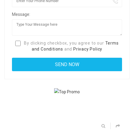
Message:
By clicking checkbox, you agree to our
Terms
and Conditions
and
Privacy Policy